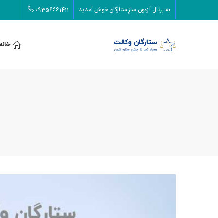
به پرتال آزمون سازِ ستارگان خوش آمدید
09356661411
خانه