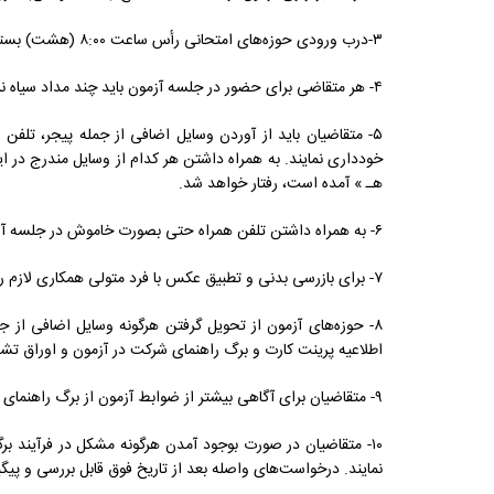
۳-درب ورودی حوزه‌های امتحانی رأس‌ ساعت‌ ۸:۰۰ (هشت) بسته خواهد شد، لذا متقاضیان لازم است قبل از بسته شدن درهای ورود به جلسه آزمون در حوزه امتحانی حاضر باشند.
۴- هر متقاضی برای حضور در جلسه آزمون باید چند مداد سیاه نرم پررنگ، مدادتراش، مداد پاکن، یک سنجاق و یا سوزن به همراه داشته باشد. رد و بدل کردن این موارد در جلسه آزمون تخلف محسوب می‌شود.
۵- متقاضیان باید از آوردن وسایل اضافی از جمله پیجر، تلف
خودداری نمایند. به همراه داشتن هر کدام از وسایل مندرج در ا
هـ » آمده است، رفتار خواهد شد.
۶- به همراه داشتن تلفن همراه حتی بصورت خاموش در جلسه آزمون موجب محرومیت از گزینش در آزمون خواهد شد.
۷- برای بازرسی بدنی و تطبیق عکس با فرد متولی همکاری لازم را بعمل آورید.
۸- حوزه‌های آزمون از تحویل گرفتن هرگونه وسایل اضافی از 
اطلاعیه پرینت کارت و برگ راهنمای شرکت در آزمون و اوراق ت
۹- متقاضیان برای آگاهی بیشتر از ضوابط آزمون از برگ راهنمای شرکت در آزمون که بر روی درگاه اطلاع رسانی این سازمان قرار دارد پرینت تهیه و نسبت به مطالعه دقیق آن اقدام نمایند.
۱۰- متقاضیان در صورت بوجود آمدن هرگونه مشکل در فرآیند برگزاری برای آنها لازم است، حداکثر تا تاریخ ۱۴۰۴/۰۹/۲۷از طریق سیستم پاسخ‌گویی اینترنتی
نمایند. درخواست‌های واصله بعد از تاریخ فوق قابل بررسی و پیگ