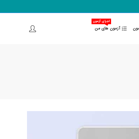
اجرای آزمون
مون
آزمون های من