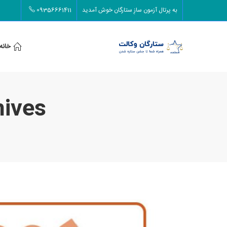
به پرتال آزمون سازِ ستارگان خوش آمدید
09356661411
خانه
Tag Archives