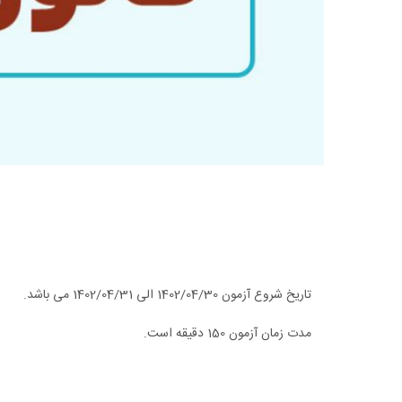
تاریخ شروع آزمون 1402/04/30 الی 1402/04/31 می باشد.
مدت زمان آزمون 150 دقیقه است.