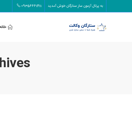
به پرتال آزمون سازِ ستارگان خوش آمدید
09356661411
خانه
Tag Archives: 